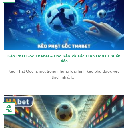
Kèo Phạt Góc Thabet – Đọc Kèo Và Xác Định Odds Chuẩn
Xác
Kèo Phạt Góc là một trong những loại hình kèo phụ được yêu
thích nhất [...]
28
Th2