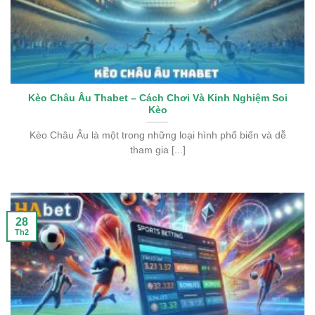
Kèo Châu Âu Thabet – Cách Chơi Và Kinh Nghiệm Soi
Kèo
Kèo Châu Âu là một trong những loại hình phổ biến và dễ
tham gia [...]
28
Th2