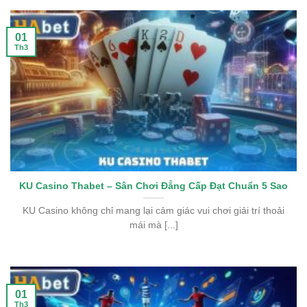
01
Th3
KU Casino Thabet – Sân Chơi Đẳng Cấp Đạt Chuẩn 5 Sao
KU Casino không chỉ mang lại cảm giác vui chơi giải trí thoải
mái mà [...]
01
Th3