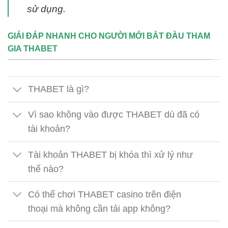
sử dụng.
GIẢI ĐÁP NHANH CHO NGƯỜI MỚI BẮT ĐẦU THAM
GIA THABET
THABET là gì?
Vì sao không vào được THABET dù đã có
tài khoản?
Tài khoản THABET bị khóa thì xử lý như
thế nào?
Có thể chơi THABET casino trên điện
thoại mà không cần tải app không?