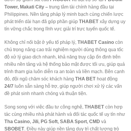
Tower, Makati City –
trung tâm tài chính hàng đầu tại
Philippines. Nền tảng pháp lý minh bạch cùng chiến lược
phát triển dài hạn đã góp phần giúp
THABET
xây dựng uy
tín vững chắc trong lĩnh vực giải trí trực tuyến quốc tế.
Không chỉ nổi bật ở yếu tố pháp lý,
THABET Casino
còn
chú trọng nâng cao trải nghiệm người dùng thông qua tốc
độ xử lý giao dịch nhanh, khả năng truy cập ổn định trên
nhiều nền tảng và hệ thống bảo mật được tối ưu, giúp quá
trình tham gia luôn diễn ra an toàn và liền mạch. Bên cạnh
đó, đội ngũ chăm sóc khách hàng
THA BET
hoạt động
24/7
luôn sẵn sàng hỗ trợ, giúp người chơi xử lý các vấn
đề phát sinh nhanh chóng và thuận tiện.
Song song với việc đầu tư công nghệ,
THABET
còn hợp
tác cùng nhiều nhà phát hành và đối tác quốc tế uy tín như
Tha Casino, Jili, PG Soft, SABA Sport, CMD
và
SBOBET
. Điều này giúp nền tảng duy trì chất lượng trò