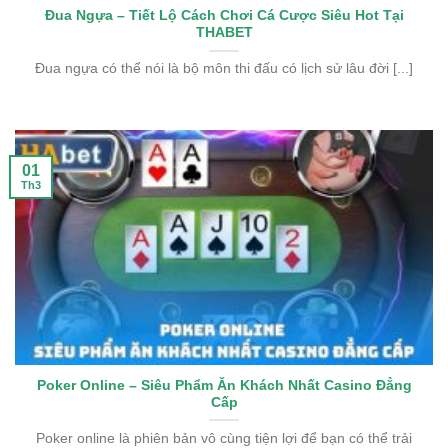
Đua Ngựa – Tiết Lộ Cách Chơi Cá Cược Siêu Hot Tại
THABET
Đua ngựa có thể nói là bộ môn thi đấu có lịch sử lâu đời [...]
01
Th3
Poker Online – Siêu Phẩm Ăn Khách Nhất Casino Đẳng
Cấp
Poker online là phiên bản vô cùng tiện lợi để bạn có thể trải