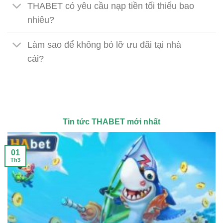
THABET có yêu cầu nạp tiền tối thiểu bao
nhiêu?
Làm sao để không bỏ lỡ ưu đãi tại nhà
cái?
Tin tức THABET mới nhất
01
Th3