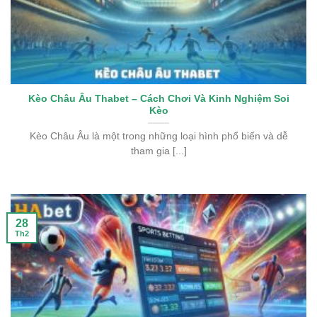
Kèo Châu Âu Thabet – Cách Chơi Và Kinh Nghiệm Soi
Kèo
Kèo Châu Âu là một trong những loại hình phổ biến và dễ
tham gia [...]
28
Th2