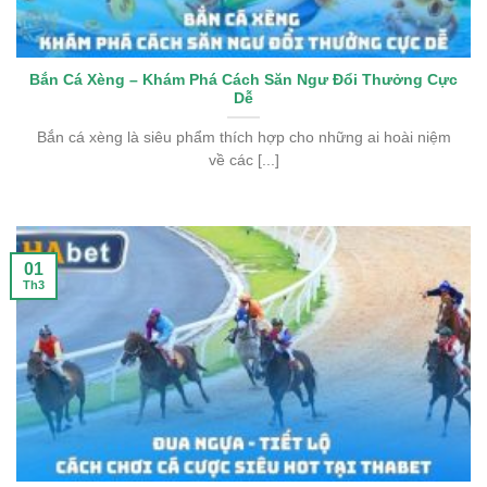
Bắn Cá Xèng – Khám Phá Cách Săn Ngư Đổi Thưởng Cực
Dễ
Bắn cá xèng là siêu phẩm thích hợp cho những ai hoài niệm
về các [...]
01
Th3