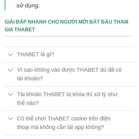
sử dụng.
GIẢI ĐÁP NHANH CHO NGƯỜI MỚI BẮT ĐẦU THAM
GIA THABET
THABET là gì?
Vì sao không vào được THABET dù đã có
tài khoản?
Tài khoản THABET bị khóa thì xử lý như
thế nào?
Có thể chơi THABET casino trên điện
thoại mà không cần tải app không?