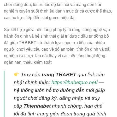
chơi đồng đều, tối ưu tốc độ kết nối và mang đến trải
nghiệm xuyên suốt ở nhiều danh mục từ cá cược thể thao,
casino trực tiếp đến slot game hiện đại.
Sự kết hợp giữa nền tảng pháp lý rõ ràng, công nghệ vận
hành ổn định và hệ sinh thái giải trí được đầu tư đồng bộ
đã giúp
THABET
trở thành lựa chọn ưu tiên của nhiều
người chơi yêu cầu cao về độ an toàn, tính ổn định và trải
nghiệm cá cược lâu dài thay vì các nền tảng hoạt động
ngắn hạn, thiếu kiểm soát.
Truy cập
trang THABET
qua link cập
nhật chính thức:
https://thabetpro.net/
—
hệ thống luôn hỗ trợ đường dẫn mới giúp
người chơi đăng ký, đăng nhập và truy
cập
Thienhabet
nhanh chóng, hạn chế
tối đa tình trạng gián đoạn trong quá trình