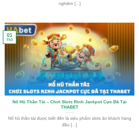
nghiệm [...]
01
Th3
Nổ Hũ Thần Tài – Chơi Slots Rinh Jackpot Cực Đã Tại
THABET
Nổ hũ thần tài được biết đến là siêu phẩm slots ăn khách hàng
đầu [...]