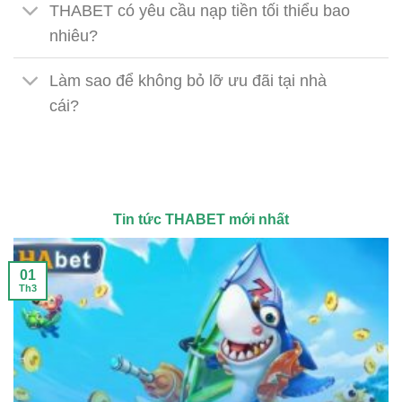
THABET có yêu cầu nạp tiền tối thiểu bao
nhiêu?
Làm sao để không bỏ lỡ ưu đãi tại nhà
cái?
Tin tức THABET mới nhất
01
Th3