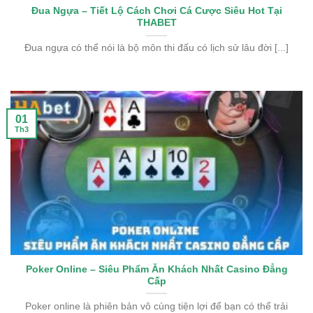
Đua Ngựa – Tiết Lộ Cách Chơi Cá Cược Siêu Hot Tại
THABET
Đua ngựa có thể nói là bộ môn thi đấu có lịch sử lâu đời [...]
01
Th3
Poker Online – Siêu Phẩm Ăn Khách Nhất Casino Đẳng
Cấp
Poker online là phiên bản vô cùng tiện lợi để bạn có thể trải